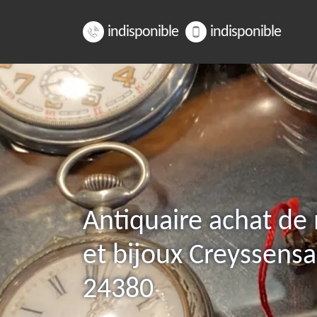
indisponible
indisponible
Antiquaire achat de
et bijoux Creyssensa
24380