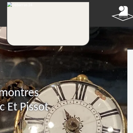
 montres
c Et Pissot