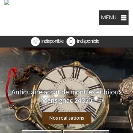
MENU
indisponible
indisponible
Antiquaire achat de montres et bijoux
Mensignac 24350
Nos réalisations