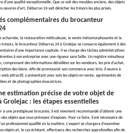
ns d'une qualité exceptionnelle. Que ce soit des meubles anciens, des objets
es œuvres d'art, Débarras 24 sait dénicher les trésors les plus prisés.
ités complémentaires du brocanteur
24
e acharnée, la restauration méticuleuse, la vente métamorphosante et la
s trésors, le brocanteur Débarras 24 à Grolejac se consacre également à des
entaires d'une importance capitale. Il se charge des tâches administratives
rentes à son entreprise avec une rigueur sans faille. Un registre minutieux
u, comprenant des informations détaillées sur les vendeurs, les prix d'achat,
scription des biens. Afin de promouvoir son commerce avec brio, il œuvre à
 web attractif, y présentant avec soin les objets en vente, agrémentés de
llées et de photographies évocatrices.
e estimation précise de votre objet de
 Grolejac : les étapes essentielles
er à une prestigieuse brocante, il est vivement recommandé d'obtenir une
 des objets que vous prévoyez d'exposer. Pour ce faire, il est nécessaire de
un professionnel qualifié en la matière. L'expert se chargera d'examiner
s objets et, le cas échéant, effectuera des recherches approfondies afin de