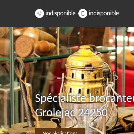
indisponible
indisponible
Spécialiste brocante
Grolejac 24250
Nos réalisations