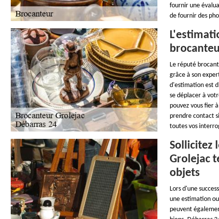
fournir une évalua
de fournir des pho
L'estimati
brocanteu
Le réputé brocante
grâce à son expert
d'estimation est d
se déplacer à vot
pouvez vous fier à
prendre contact si
toutes vos interro
Sollicitez
Grolejac t
objets
Lors d'une success
une estimation ou 
peuvent également