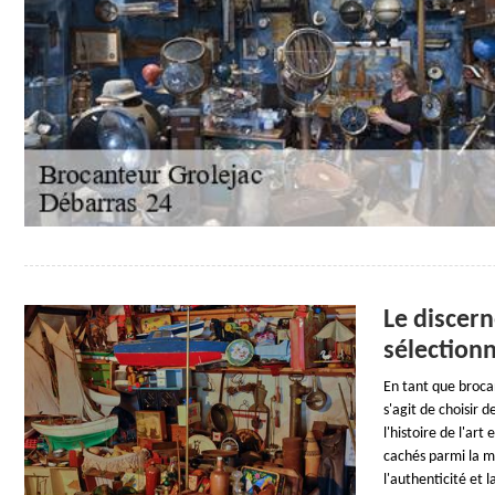
Le discer
sélectionn
En tant que brocan
s'agit de choisir 
l'histoire de l'art
cachés parmi la mu
l'authenticité et l