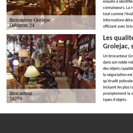
ensuite à identifi
connaisseurs. La 
tout comme l'évalu
informations détai
officiant avec bri
Les qualit
Grolejac,
Un brocanteur Gro
dans son noble mét
des objets capable
la négociation est
qu'érudit polyvale
incluant les plus r
promptement la va
types d'objets.