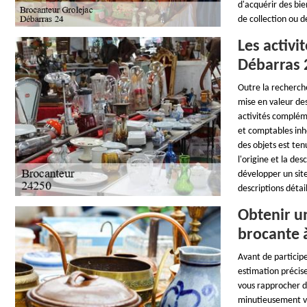
d'acquérir des bie
de collection ou d
Les activ
Débarras 
Outre la recherch
mise en valeur de
activités complém
et comptables inhé
des objets est ten
l'origine et la de
développer un site
descriptions détai
Obtenir un
brocante à
Avant de particip
estimation précise
vous rapprocher d'
minutieusement vo