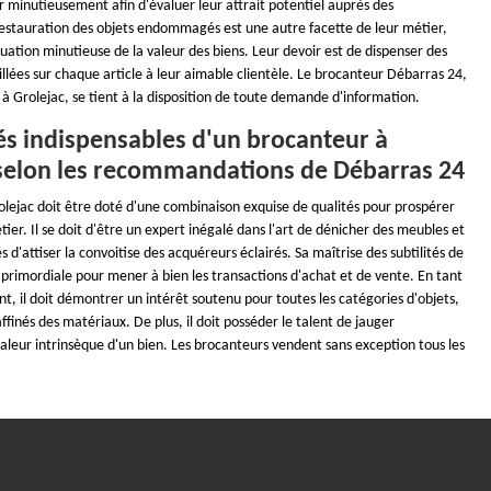
er minutieusement afin d'évaluer leur attrait potentiel auprès des
restauration des objets endommagés est une autre facette de leur métier,
ation minutieuse de la valeur des biens. Leur devoir est de dispenser des
llées sur chaque article à leur aimable clientèle. Le brocanteur Débarras 24,
o à Grolejac, se tient à la disposition de toute demande d'information.
és indispensables d'un brocanteur à
 selon les recommandations de Débarras 24
lejac doit être doté d'une combinaison exquise de qualités pour prospérer
ier. Il se doit d'être un expert inégalé dans l'art de dénicher des meubles et
s d'attiser la convoitise des acquéreurs éclairés. Sa maîtrise des subtilités de
 primordiale pour mener à bien les transactions d'achat et de vente. En tant
nt, il doit démontrer un intérêt soutenu pour toutes les catégories d'objets,
affinés des matériaux. De plus, il doit posséder le talent de jauger
leur intrinsèque d'un bien. Les brocanteurs vendent sans exception tous les