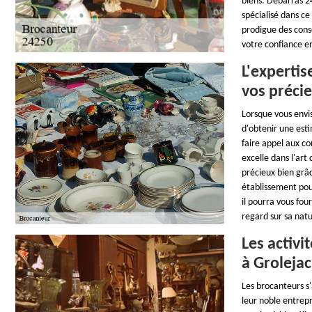
biens. Débarras 2
spécialisé dans ce
prodigue des conse
votre confiance e
L'expertis
vos préci
Lorsque vous envis
d'obtenir une esti
faire appel aux c
excelle dans l'art
précieux bien grâ
établissement pour
il pourra vous four
regard sur sa nat
Les activ
à Grolejac
Les brocanteurs s'
leur noble entrepr