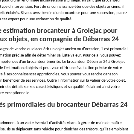
4 jouit d'une renommée incontestable à Grolejac en tant que brocanteur
 type d'intervention. Fort de sa connaissance étendue des objets anciens, il
ils éclairés. Si vous avez besoin d'un brocanteur pour une succession, placez
n cet expert pour une estimation de qualité.
e estimation brocanteur à Grolejac pour
eux objets, en compagnie de Débarras 24
agez de vendre ou d'acquérir un objet ancien ou d'occasion, il est primordial
mation précise afin de déterminer sa juste valeur. Pour cela, vous pouvez
ompétences d'un brocanteur émérite. Le brocanteur Débarras 24 à Grolejac
 de l'estimation d'objets et peut vous offrir une évaluation précise de votre
ce à ses connaissances approfondies. Vous pouvez vous rendre dans son
 bénéficier de ses services. Outre l'information sur la valeur de votre objet,
nir des détails sur ses caractéristiques et sa qualité, éclairant ainsi votre
ure exceptionnelle.
ités primordiales du brocanteur Débarras 24
adonnent à un vaste éventail d'activités visant à gérer de main de maître
ise. Ils se déplacent sans relâche pour dénicher des trésors, qu'ils s'emploient