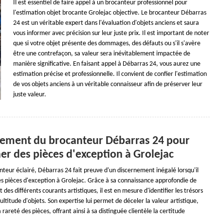
Il est essentiel de faire appel à un brocanteur professionnel pour
l'estimation objet brocante Grolejac objective. Le brocanteur Débarras
24 est un véritable expert dans l'évaluation d'objets anciens et saura
vous informer avec précision sur leur juste prix. Il est important de noter
que si votre objet présente des dommages, des défauts ou s'il s'avère
être une contrefaçon, sa valeur sera inévitablement impactée de
manière significative. En faisant appel à Débarras 24, vous aurez une
estimation précise et professionnelle. Il convient de confier l'estimation
de vos objets anciens à un véritable connaisseur afin de préserver leur
juste valeur.
nement du brocanteur Débarras 24 pour
er des pièces d'exception à Grolejac
teur éclairé, Débarras 24 fait preuve d'un discernement inégalé lorsqu'il
des pièces d'exception à Grolejac. Grâce à sa connaissance approfondie de
 et des différents courants artistiques, il est en mesure d'identifier les trésors
ltitude d'objets. Son expertise lui permet de déceler la valeur artistique,
a rareté des pièces, offrant ainsi à sa distinguée clientèle la certitude