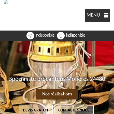
MENU
indisponible
indisponible
Spécialiste brocanteur Molieres 24480
Nos réalisations
DEVIS GRATUIT
CONTACTEZ NOUS