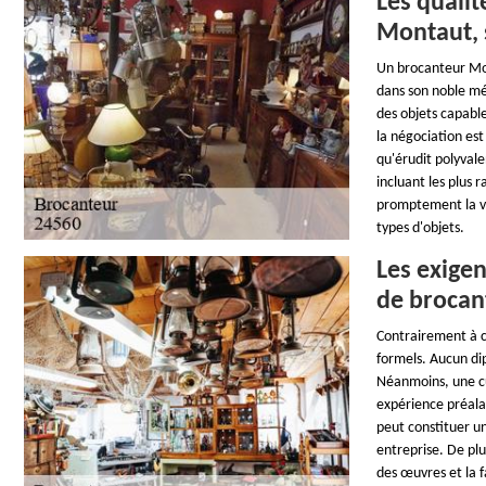
Les qualit
Montaut, 
Un brocanteur Mon
dans son noble mét
des objets capable
la négociation est
qu'érudit polyvale
incluant les plus r
promptement la va
types d'objets.
Les exige
de brocan
Contrairement à ce
formels. Aucun dip
Néanmoins, une cur
expérience préala
peut constituer u
entreprise. De plu
des œuvres et la f