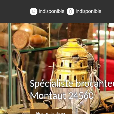
indisponible
indisponible
Spécialiste brocante
Montaut 24560
Nos réalisations