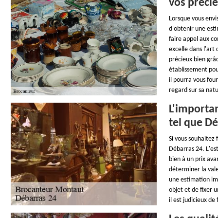
vos préci
Lorsque vous envis
d'obtenir une esti
faire appel aux c
excelle dans l'art
précieux bien grâ
établissement pour
il pourra vous four
regard sur sa nat
L'importa
tel que D
Si vous souhaitez 
Débarras 24. L'est
bien à un prix av
déterminer la val
une estimation im
objet et de fixer 
il est judicieux d