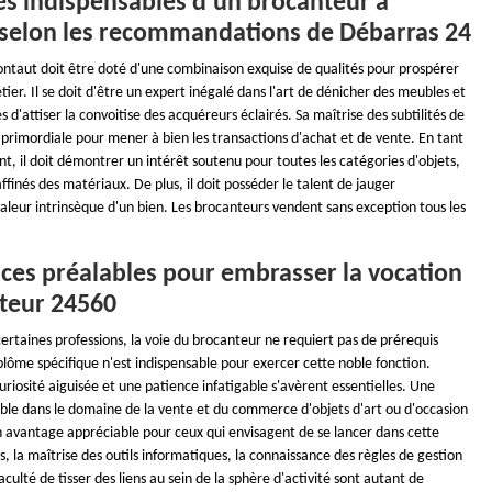
és indispensables d'un brocanteur à
selon les recommandations de Débarras 24
taut doit être doté d'une combinaison exquise de qualités pour prospérer
ier. Il se doit d'être un expert inégalé dans l'art de dénicher des meubles et
s d'attiser la convoitise des acquéreurs éclairés. Sa maîtrise des subtilités de
 primordiale pour mener à bien les transactions d'achat et de vente. En tant
nt, il doit démontrer un intérêt soutenu pour toutes les catégories d'objets,
affinés des matériaux. De plus, il doit posséder le talent de jauger
leur intrinsèque d'un bien. Les brocanteurs vendent sans exception tous les
nces préalables pour embrasser la vocation
teur 24560
rtaines professions, la voie du brocanteur ne requiert pas de prérequis
lôme spécifique n'est indispensable pour exercer cette noble fonction.
iosité aiguisée et une patience infatigable s'avèrent essentielles. Une
ble dans le domaine de la vente et du commerce d'objets d'art ou d'occasion
n avantage appréciable pour ceux qui envisagent de se lancer dans cette
s, la maîtrise des outils informatiques, la connaissance des règles de gestion
aculté de tisser des liens au sein de la sphère d'activité sont autant de