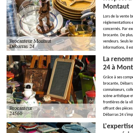
Montaut
Lors de la vente b
réglementations en
concernés. Par exe
brocante. De plus,
vendeurs. Seuls le
informations, il 
La renomm
24 à Mont
Grâce à ses compét
brocante, Débarra
connaisseurs, coll
scène artistique e
frontières de la v
offrant des pièces
Débarras 24 s'im
L'experti