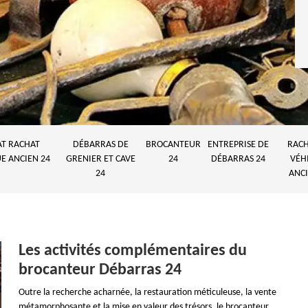
AT RACHAT
DÉBARRAS DE
BROCANTEUR
ENTREPRISE DE
RACH
E ANCIEN 24
GRENIER ET CAVE
24
DÉBARRAS 24
VÉH
24
ANCI
Les activités complémentaires du
brocanteur Débarras 24
Outre la recherche acharnée, la restauration méticuleuse, la vente
métamorphosante et la mise en valeur des trésors, le brocanteur