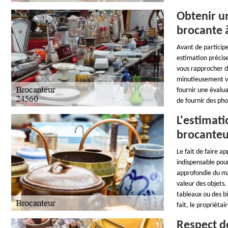
Obtenir un
brocante à
Avant de particip
estimation précise
vous rapprocher d'
minutieusement vo
fournir une évalua
de fournir des pho
L'estimati
brocanteu
Le fait de faire a
indispensable pour
approfondie du ma
valeur des objets
tableaux ou des bi
fait, le propriéta
Respect de