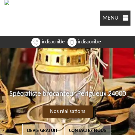
MENU
indisponible
indisponible
Spécialiste brocanteur Perigueux 24000
Nos réalisations
DEVIS GRATUIT
CONTACTEZ NOUS