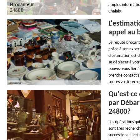
amples informatio
Chalais.
L'estimati
appel au 
Le réputé brocante
grâce à son expert
d'estimation est d
se déplacer à vot
pouvez vous fier à
prendre contact si
toutes vos interro
Qu'est-ce 
par Débarr
24800?
Les opérations qui
sont très recherch
successions. Il es