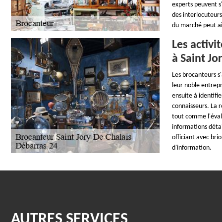
experts peuvent s'
des interlocuteurs
du marché peut ai
Les activ
à Saint Jo
Les brocanteurs s'
leur noble entrepr
ensuite à identifi
connaisseurs. La 
tout comme l'évalu
informations détai
officiant avec bri
d'information.
AUTRES SERVICES