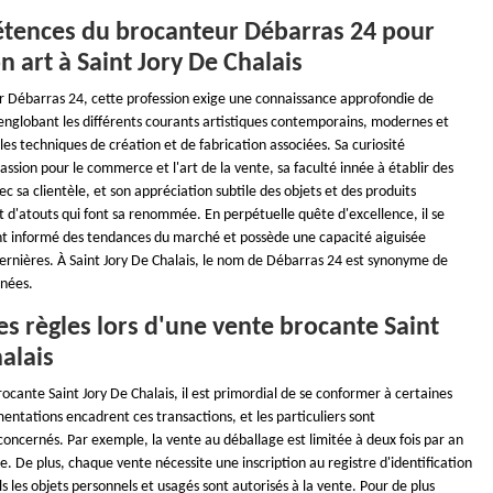
tences du brocanteur Débarras 24 pour
n art à Saint Jory De Chalais
r Débarras 24, cette profession exige une connaissance approfondie de
t, englobant les différents courants artistiques contemporains, modernes et
 les techniques de création et de fabrication associées. Sa curiosité
passion pour le commerce et l'art de la vente, sa faculté innée à établir des
vec sa clientèle, et son appréciation subtile des objets et des produits
 d'atouts qui font sa renommée. En perpétuelle quête d'excellence, il se
 informé des tendances du marché et possède une capacité aiguisée
dernières. À Saint Jory De Chalais, le nom de Débarras 24 est synonyme de
inées.
s règles lors d'une vente brocante Saint
alais
rocante Saint Jory De Chalais, il est primordial de se conformer à certaines
entations encadrent ces transactions, et les particuliers sont
oncernés. Par exemple, la vente au déballage est limitée à deux fois par an
e. De plus, chaque vente nécessite une inscription au registre d'identification
s les objets personnels et usagés sont autorisés à la vente. Pour de plus