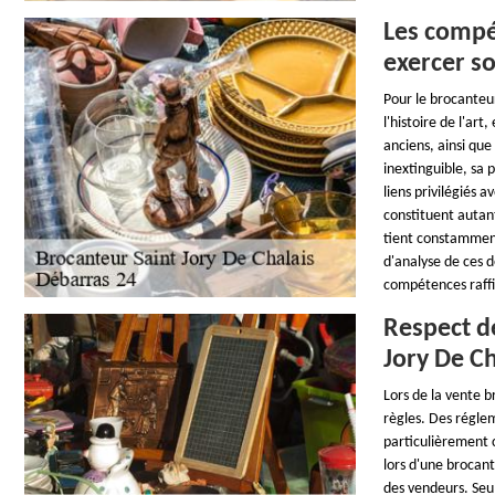
Les compé
exercer so
Pour le brocanteu
l'histoire de l'ar
anciens, ainsi que
inextinguible, sa 
liens privilégiés a
constituent autant
tient constamment
d'analyse de ces 
compétences raff
Respect de
Jory De Ch
Lors de la vente b
règles. Des réglem
particulièrement c
lors d'une brocant
des vendeurs. Seul