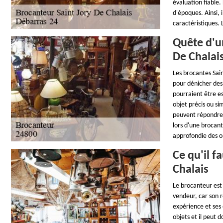
évaluation fiable.
d'époques. Ainsi, 
caractéristiques. L
Quête d'un
De Chalai
Les brocantes Sain
pour dénicher des 
pourraient être e
objet précis ou si
peuvent répondre à
lors d'une brocan
approfondie des ob
Ce qu'il f
Chalais
Le brocanteur est 
vendeur, car son rô
expérience et ses 
objets et il peut 