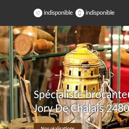
indisponible
indisponible
Spécialiste brocante
Jory De Chalais 248
Nos réalisations