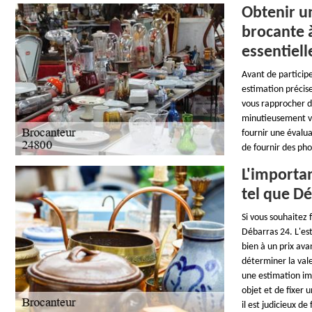
Obtenir un
brocante à
essentiell
Avant de particip
estimation précise
vous rapprocher d'
minutieusement vo
fournir une évalua
de fournir des pho
L'importa
tel que Dé
Si vous souhaitez 
Débarras 24. L'est
bien à un prix av
déterminer la val
une estimation im
objet et de fixer 
il est judicieux d