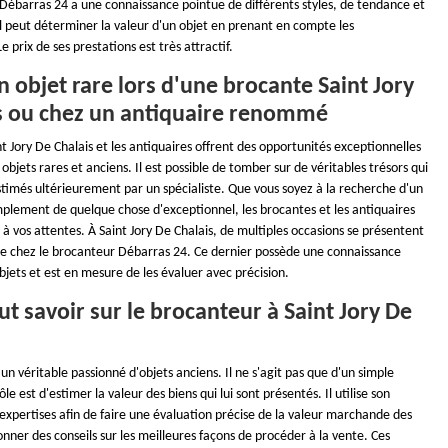
 Débarras 24 a une connaissance pointue de différents styles, de tendance et
il peut déterminer la valeur d'un objet en prenant en compte les
e prix de ses prestations est très attractif.
 objet rare lors d'une brocante Saint Jory
s ou chez un antiquaire renommé
t Jory De Chalais et les antiquaires offrent des opportunités exceptionnelles
objets rares et anciens. Il est possible de tomber sur de véritables trésors qui
stimés ultérieurement par un spécialiste. Que vous soyez à la recherche d'un
mplement de quelque chose d'exceptionnel, les brocantes et les antiquaires
 vos attentes. À Saint Jory De Chalais, de multiples occasions se présentent
te chez le brocanteur Débarras 24. Ce dernier possède une connaissance
jets et est en mesure de les évaluer avec précision.
aut savoir sur le brocanteur à Saint Jory De
un véritable passionné d'objets anciens. Il ne s'agit pas que d'un simple
le est d'estimer la valeur des biens qui lui sont présentés. Il utilise son
expertises afin de faire une évaluation précise de la valeur marchande des
donner des conseils sur les meilleures façons de procéder à la vente. Ces