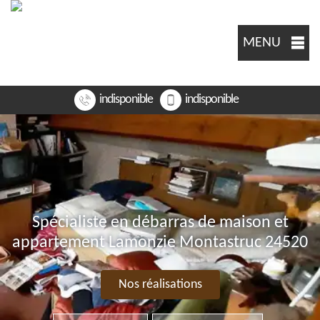
MENU
indisponible
indisponible
Spécialiste en débarras de maison et
appartement Lamonzie Montastruc 24520
Nos réalisations