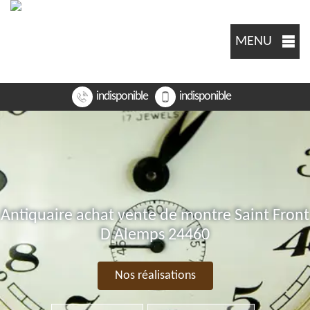
MENU
indisponible
indisponible
Antiquaire achat vente de montre Saint Front
D Alemps 24460
Nos réalisations