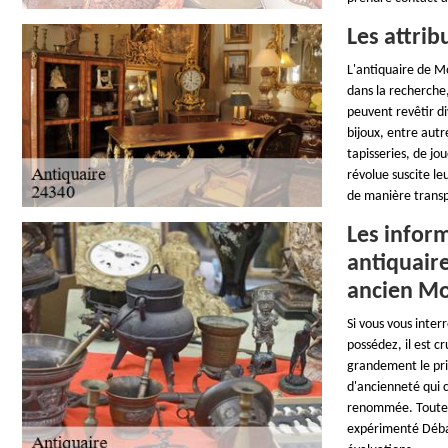
Les attri
L'antiquaire de Mo
dans la recherche,
peuvent revêtir di
bijoux, entre autr
tapisseries, de jo
révolue suscite le
de manière transpa
Les inform
antiquair
ancien M
Si vous vous inter
possédez, il est cr
grandement le pri
d'ancienneté qui c
renommée. Toutes 
expérimenté Débar