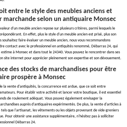
40.
roit entre le style des meubles anciens et
ur marchande selon un antiquaire Monsec
 valeur d'un meuble ancien repose sur plusieurs critères, parmi lesquels le
 prépondérant. En effet, plus le style d'un meuble ancien est prisé, plus son
vous souhaitez faire évaluer un meuble ancien, nous vous recommandons
re contact avec le professionnel en antiquités renommé, Débarras 24, qui
e estime à Monsec et dans tout le 24340. Vous pouvez le rencontrer dans ses
 son site internet pour apprécier pleinement son expertise et son dévouement.
nce des stocks de marchandises pour être
aire prospère à Monsec
 la vente d'antiquités, la concurrence est ardue, que ce soit entre
amateurs. Pour établir votre activité et lancer votre boutique, il est essentiel
fonds de roulement adéquat. Vous pouvez également envisager la
archandises auprès d'antiquaires expérimentés. De plus, la vente d'articles à
tels que l'artisanat, les vêtements ou les objets provenant de vide-greniers
e. Pour obtenir une assistance supplémentaire, n'hésitez pas à solliciter
fessionnel Débarras 24.