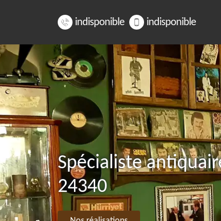
indisponible
indisponible
Spécialiste antiqua
24340
Nos réalisations