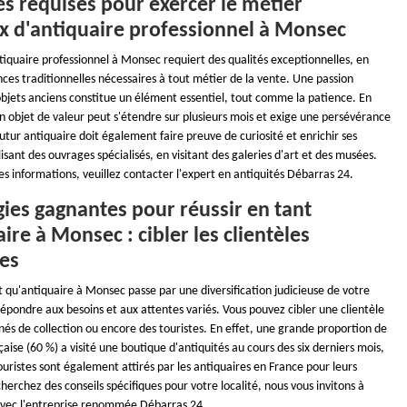
és requises pour exercer le métier
ux d'antiquaire professionnel à Monsec
tiquaire professionnel à Monsec requiert des qualités exceptionnelles, en
ces traditionnelles nécessaires à tout métier de la vente. Une passion
objets anciens constitue un élément essentiel, tout comme la patience. En
un objet de valeur peut s'étendre sur plusieurs mois et exige une persévérance
utur antiquaire doit également faire preuve de curiosité et enrichir ses
isant des ouvrages spécialisés, en visitant des galeries d'art et des musées.
s informations, veuillez contacter l'expert en antiquités Débarras 24.
gies gagnantes pour réussir en tant
ire à Monsec : cibler les clientèles
es
t qu'antiquaire à Monsec passe par une diversification judicieuse de votre
 répondre aux besoins et aux attentes variés. Vous pouvez cibler une clientèle
nés de collection ou encore des touristes. En effet, une grande proportion de
çaise (60 %) a visité une boutique d'antiquités au cours des six derniers mois,
ristes sont également attirés par les antiquaires en France pour leurs
cherchez des conseils spécifiques pour votre localité, nous vous invitons à
avec l'entreprise renommée Débarras 24.