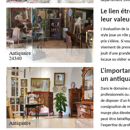
département 243
Le lien ét
leur vale
L'évaluation de la
style joue un rôle
prix s'élève. Si 
vivement de prend
jouit d'une grand
locaux ou visiter
L'importa
un antiqu
Dans le domaine de
professionnels ou 
de disposer d'un 
consignation de m
marge plus élevée 
peut être bénéfiqu
l'expertise du pro