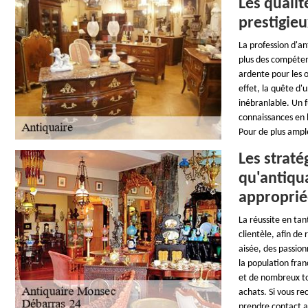
Les qualit
prestigie
La profession d'an
plus des compéten
ardente pour les 
effet, la quête d'
inébranlable. Un f
connaissances en l
Pour de plus ample
Les straté
qu'antiqua
approprié
La réussite en tan
clientèle, afin de
aisée, des passion
la population fran
et de nombreux tou
achats. Si vous re
prendre contact 