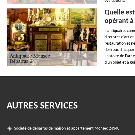
évaluations.
Quelle est
opérant à
L'antiquaire, conn
d'œuvres d'art et 
restauration et né
désireux d'acquér
l'histoire de l'ar
d'un objet et à gu
AUTRES SERVICES
Société de débarras de maison et appartement Monsec 24340