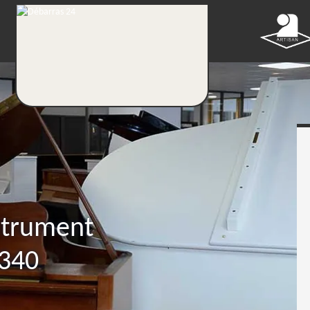
nstrument
340