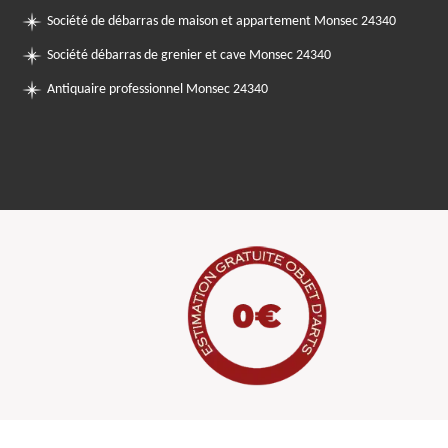
Société de débarras de maison et appartement Monsec 24340
Société débarras de grenier et cave Monsec 24340
Antiquaire professionnel Monsec 24340