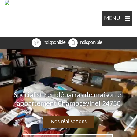
MENU
indisponible
indisponible
Spécialiste en débarras de maison et
appartement Champcevinel 24750
Nos réalisations