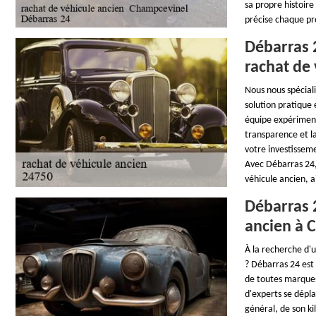
sa propre histoire
précise chaque pr
Débarras 2
rachat de
Nous nous spécial
solution pratique
équipe expérimenté
transparence et l
votre investisseme
Avec Débarras 24, 
véhicule ancien, a
Débarras 2
ancien à 
À la recherche d'
? Débarras 24 est 
de toutes marques
d'experts se dépl
général, de son k