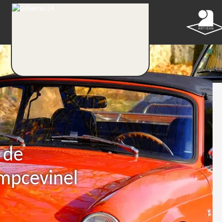
 de
ampcevinel