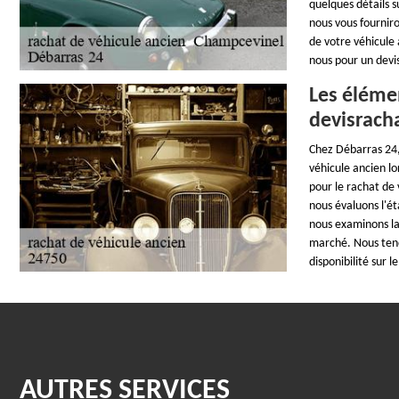
quelques détails s
nous vous fourniro
de votre véhicule 
nous pour un devi
Les éléme
devisrach
Chez Débarras 24,
véhicule ancien l
pour le rachat de 
nous évaluons l'ét
nous examinons la
marché. Nous teno
disponibilité sur 
AUTRES SERVICES