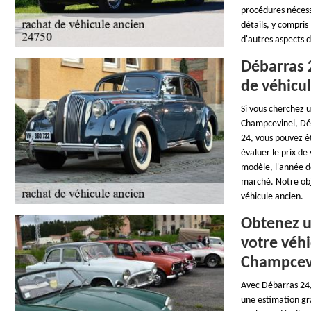
procédures nécess
détails, y compris
d'autres aspects d
Débarras 2
de véhicu
Si vous cherchez u
Champcevinel, Déb
24, vous pouvez ê
évaluer le prix d
modèle, l'année d
marché. Notre obje
véhicule ancien.
Obtenez u
votre véhi
Champcev
Avec Débarras 24, 
une estimation gra