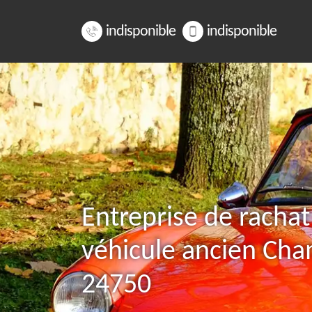
indisponible
indisponible
Entreprise de rachat
véhicule ancien Ch
24750