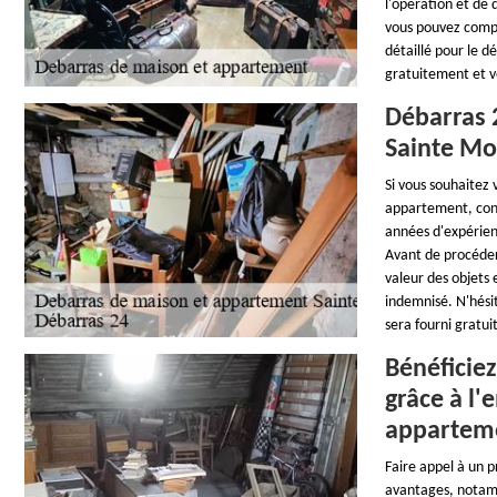
l'opération et de
vous pouvez compt
détaillé pour le 
gratuitement et vo
Débarras 
Sainte M
Si vous souhaitez 
appartement, conf
années d'expérien
Avant de procéder
valeur des objets 
indemnisé. N'hési
sera fourni gratu
Bénéficiez
grâce à l'
apparteme
Faire appel à un 
avantages, notamme