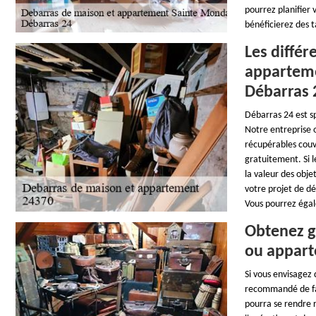
pourrez planifier 
bénéficierez des t
Les différ
apparteme
Débarras 
Débarras 24 est s
Notre entreprise o
récupérables couvr
gratuitement. Si l
la valeur des obje
votre projet de dé
Vous pourrez égal
Obtenez g
ou appart
Si vous envisagez
recommandé de fair
pourra se rendre 