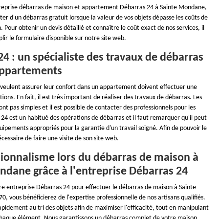
ntreprise débarras de maison et appartement Débarras 24 à Sainte Mondane,
ter d'un débarras gratuit lorsque la valeur de vos objets dépasse les coûts de
. Pour obtenir un devis détaillé et connaître le coût exact de nos services, il
plir le formulaire disponible sur notre site web.
4 : un spécialiste des travaux de débarras
appartements
 veulent assurer leur confort dans un appartement doivent effectuer une
ions. En fait, il est très important de réaliser des travaux de débarras. Les
ont pas simples et il est possible de contacter des professionnels pour les
 24 est un habitué des opérations de débarras et il faut remarquer qu'il peut
équipements appropriés pour la garantie d'un travail soigné. Afin de pouvoir le
écessaire de faire une visite de son site web.
sionnalisme lors du débarras de maison à
ndane grâce à l'entreprise Débarras 24
tre entreprise Débarras 24 pour effectuer le débarras de maison à Sainte
 vous bénéficierez de l'expertise professionnelle de nos artisans qualifiés.
idement au tri des objets afin de maximiser l'efficacité, tout en manipulant
haque élément. Nous garantissons un débarras complet de votre maison,