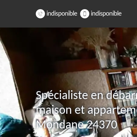
indisponible
indisponible
Spécialiste en débar
maison et appartem
Mondane 24370