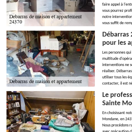
faire appel à l'e
vous pourrez profi
notre intervention
vous suffit de rem
Débarras 2
pour les 
Les personnes qui
multitude d'opérat
interventions ne s
réaliser. Débarras
utiliser tous les 
contacter, il est n
Le profes
Sainte Mo
En choisissant no
Mondane, en 24370,
Nous procédons rap
avec précaution c