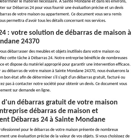
 déterminer le matériel nécessaire. À Sainte Mondane et dans les environs,
er sur Débarras 24 pour vous fournir une évaluation précise et un devis
débarras de votre maison ou appartement. Ce document vous sera remis
us permettra d'avoir tous les détails concernant nos services.
24 : votre solution de débarras de maison à
ondane 24370
vous débarrasser des meubles et objets inutilisés dans votre maison ou
iez cette tâche à Débarras 24. Notre entreprise bénéficie de nombreuses
ce et dispose du matériel approprié pour garantir une intervention efficace.
 au débarras de votre maison à Sainte Mondane 24370, nous évaluerons la
en bon état afin de déterminer s'il s'agit d'un débarras gratuit, facturé ou
tez pas à contacter notre société pour obtenir un devis. Ce document vous
itement sur demande en ligne.
 d'un débarras gratuit de votre maison
entreprise débarras de maison et
nt Débarras 24 à Sainte Mondane
professionnel pour le débarras de votre maison présente de nombreux
nt une évaluation précise de la valeur de vos objets. Si vous choisissez de