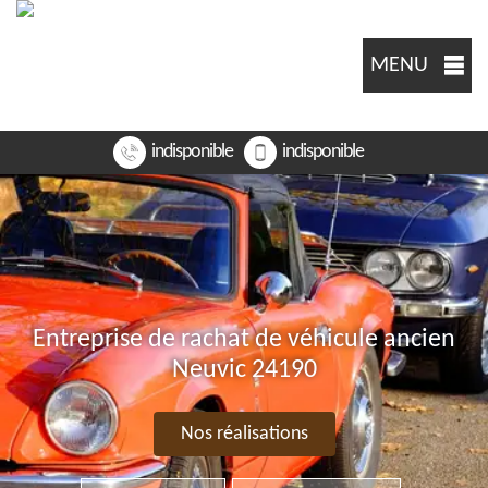
MENU
indisponible
indisponible
Entreprise de rachat de véhicule ancien
Neuvic 24190
Nos réalisations